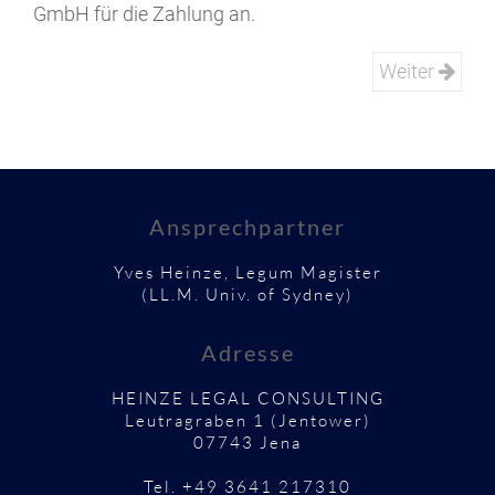
GmbH für die Zahlung an.
Weiter
Ansprechpartner
Yves Heinze, Legum Magister
(LL.M. Univ. of Sydney)
Adresse
HEINZE LEGAL CONSULTING
Leutragraben 1 (Jentower)
07743 Jena
Tel. +49 3641 217310