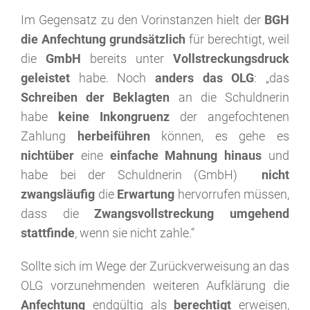
Im Gegensatz zu den Vorinstanzen hielt der
BGH
die Anfechtung grundsätzlich
für berechtigt, weil
die
GmbH
bereits unter
Vollstreckungsdruck
geleistet
habe. Noch
anders das OLG
: „das
Schreiben der Beklagten
an die Schuldnerin
habe
keine Inkongruenz
der angefochtenen
Zahlung
herbeiführen
können, es gehe es
nicht
über
eine
einfache Mahnung hinaus
und
habe bei der Schuldnerin (GmbH)
nicht
zwangsläufig
die
Erwartung
hervorrufen müssen,
dass die
Zwangsvollstreckung umgehend
stattfinde
, wenn sie nicht zahle.“
Sollte sich im Wege der Zurückverweisung an das
OLG vorzunehmenden weiteren Aufklärung die
Anfechtung
endgültig als
berechtigt
erweisen,