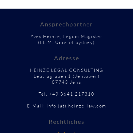
Ansprechpartner
Yves Heinze, Legum Magister
(LL.M. Univ. of Sydney)
Adresse
HEINZE LEGAL CONSULTING
Leutragraben 1 (Jentower)
07743 Jena
Tel. +49 3641 217310
E-Mail: info (at) heinze-law.com
Rechtliches