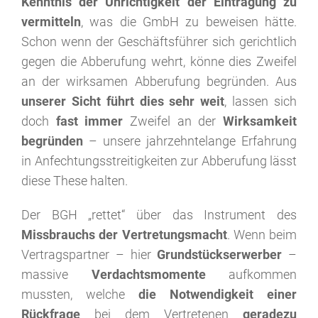
Kenntnis der Unrichtigkeit der Eintragung zu
vermitteln
, was die GmbH zu beweisen hätte.
Schon wenn der Geschäftsführer sich gerichtlich
gegen die Abberufung wehrt, könne dies Zweifel
an der wirksamen Abberufung begründen. Aus
unserer Sicht führt dies sehr weit
, lassen sich
doch
fast immer
Zweifel an der
Wirksamkeit
begründen
– unsere jahrzehntelange Erfahrung
in Anfechtungsstreitigkeiten zur Abberufung lässt
diese These halten.
Der BGH „rettet“ über das Instrument des
Missbrauchs der Vertretungsmacht
. Wenn beim
Vertragspartner – hier
Grundstückserwerber
–
massive
Verdachtsmomente
aufkommen
mussten, welche
die Notwendigkeit einer
Rückfrage
bei dem Vertretenen
geradezu