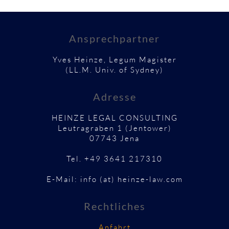
Ansprechpartner
Yves Heinze, Legum Magister
(LL.M. Univ. of Sydney)
Adresse
HEINZE LEGAL CONSULTING
Leutragraben 1 (Jentower)
07743 Jena
Tel. +49 3641 217310
E-Mail: info (at) heinze-law.com
Rechtliches
Anfahrt