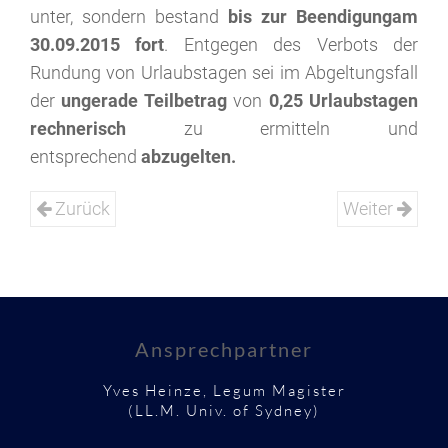
unter, sondern bestand
bis zur Beendigung
am
30.09.2015 fort
. Entgegen des Verbots der
Rundung von Urlaubstagen sei im Abgeltungsfall
der
ungerade Teilbetrag
von
0,25 Urlaubstagen
rechnerisch
zu ermitteln und
entsprechend
abzugelten.
Zurück
Weiter
Ansprechpartner
Yves Heinze, Legum Magister
(LL.M. Univ. of Sydney)